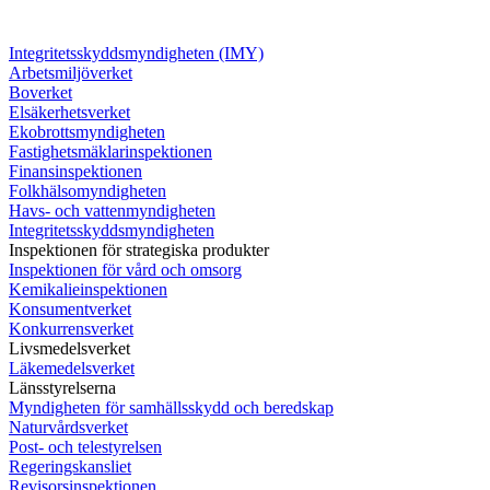
Integritetsskyddsmyndigheten (IMY)
Arbetsmiljöverket
Boverket
Elsäkerhetsverket
Ekobrottsmyndigheten
Fastighetsmäklarinspektionen
Finansinspektionen
Folkhälsomyndigheten
Havs- och vattenmyndigheten
Integritetsskyddsmyndigheten
Inspektionen för strategiska produkter
Inspektionen för vård och omsorg
Kemikalieinspektionen
Konsumentverket
Konkurrensverket
Livsmedelsverket
Läkemedelsverket
Länsstyrelserna
Myndigheten för samhällsskydd och beredskap
Naturvårdsverket
Post- och telestyrelsen
Regeringskansliet
Revisorsinspektionen